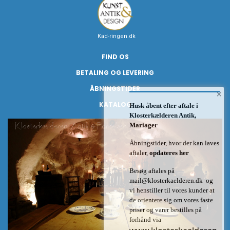
Kad-ringen.dk
FIND OS
BETALING OG LEVERING
ÅBNINGSTIDER
×
KATALOG
Husk åbent efter aftale i
Klosterkælderen Antik,
Mariager
Åbningstider, hvor der kan laves
aftaler,
opdateres her
Besøg aftales på
mail@klosterkaelderen.dk
og
vi henstiller til vores kunder at
de orientere sig om vores faste
priser og varer bestilles på
forhånd via