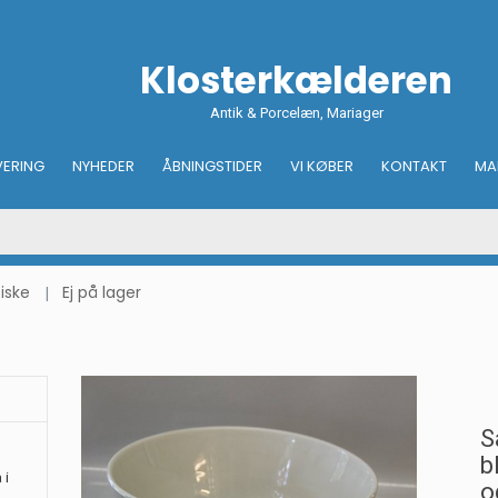
Klosterkælderen
Antik & Porcelæn, Mariager
VERING
NYHEDER
ÅBNINGSTIDER
VI KØBER
KONTAKT
MA
iske
Ej på lager
S
b
 i
o