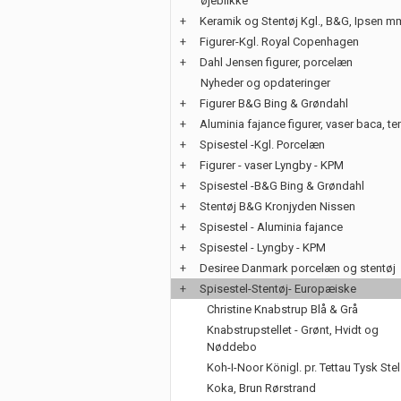
øjeblikke
+
Keramik og Stentøj Kgl., B&G, Ipsen m
+
Figurer-Kgl. Royal Copenhagen
+
Dahl Jensen figurer, porcelæn
Nyheder og opdateringer
+
Figurer B&G Bing & Grøndahl
+
Aluminia fajance figurer, vaser baca, te
+
Spisestel -Kgl. Porcelæn
+
Figurer - vaser Lyngby - KPM
+
Spisestel -B&G Bing & Grøndahl
+
Stentøj B&G Kronjyden Nissen
+
Spisestel - Aluminia fajance
+
Spisestel - Lyngby - KPM
+
Desiree Danmark porcelæn og stentøj
+
Spisestel-Stentøj- Europæiske
Christine Knabstrup Blå & Grå
Knabstrupstellet - Grønt, Hvidt og
Nøddebo
Koh-I-Noor Königl. pr. Tettau Tysk Stel
Koka, Brun Rørstrand