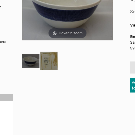
m.
So
Va
Hover to zoom
Be
nera
Sa
Sv
V
f