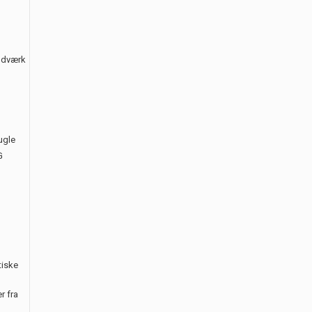
åndværk
ugle
G
tiske
r fra