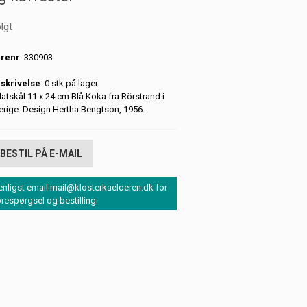
lgt
renr
: 330903
skrivelse
: 0 stk på lager
latskål 11 x 24 cm Blå Koka fra Rörstrand i
erige. Design Hertha Bengtson, 1956.
BESTIL PÅ E-MAIL
enligst email mail@klosterkaelderen.dk for
orespørgsel og bestilling