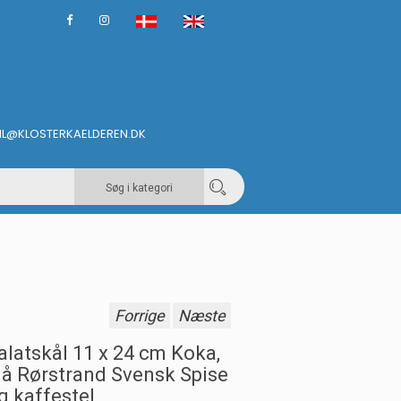
IL@KLOSTERKAELDEREN.DK
Søg i kategori
Forrige
Næste
alatskål 11 x 24 cm Koka,
lå Rørstrand Svensk Spise
g kaffestel