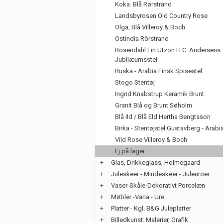
Koka. Blå Rørstrand
Landsbyrosen Old Country Rose
Olga, Blå Villeroy & Boch
Ostindia Rörstrand
Rosendahl Lin Utzon H.C. Andersens
Jubilæumsstel
Ruska - Arabia Finsk Spisestel
Stogo Stentøj
Ingrid Knabstrup Keramik Brunt
Granit Blå og Brunt Søholm
Blå Ild / Blå Eld Hertha Bengtsson
Birka - Stentøjstel Gustavberg - Arabi
Vild Rose Villeroy & Boch
Ej på lager
+
Glas, Drikkeglass, Holmegaard
+
Juleskeer - Mindeskeer - Juleuroer
+
Vaser-Skåle-Dekorativt Porcelæn
+
Møbler -Varia - Ure
+
Platter - Kgl. B&G Juleplatter
+
Billedkunst: Malerier, Grafik