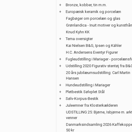
+
Bronze, kobber, tin m.m.
+
Europæisk keramik og porcelæn
Fagbøger om porcelæn og glas
Grønlandica - Inuit motiver og kunsth
Knud Kyhn KK
+
Tema oversigter
Kai Nielsen B&G, Ipsen og Kähler
H.C. Andersens Eventyr Figurer
+
Fugleudstilling i Mariager - porcelænsf
+
Udstilling 2020 Figurativ stentøj fra B&
20 års jubilæumsudstilling: Carl Martin
Hansen
+
Hundeudstilling i Mariager
+
Pletbestik Sølvplet Stål
+
Sølv-Korpus-Bestik
+
Juleemner fra Klosterkælderen
UDSTILLING 25: Bjørne, Isbjørne m. ark
venner
Danmarksindsamling 2026 Kaffekoppe
50 kr