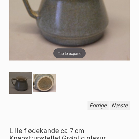
Tap to expand
Forrige
Næste
Lille flødekande ca 7 cm
Knabstrupstellet Grønlig glasur