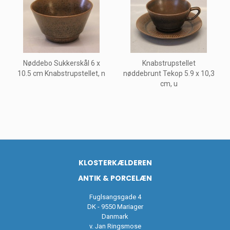
Nøddebo Sukkerskål 6 x
Knabstrupstellet
10.5 cm Knabstrupstellet, n
nøddebrunt Tekop 5.9 x 10,3
cm, u
KLOSTERKÆLDEREN
ANTIK & PORCELÆN
Fuglsangsgade 4
DK - 9550 Mariager
Danmark
v. Jan Ringsmose