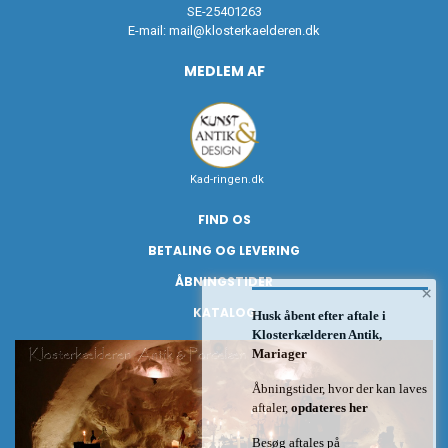
SE-25401263
E-mail:
mail@klosterkaelderen.dk
MEDLEM AF
Kad-ringen.dk
FIND OS
BETALING OG LEVERING
ÅBNINGSTIDER
×
KATALOG
Husk åbent efter aftale i
Klosterkælderen Antik,
Mariager
Åbningstider, hvor der kan laves
aftaler,
opdateres her
Besøg aftales på