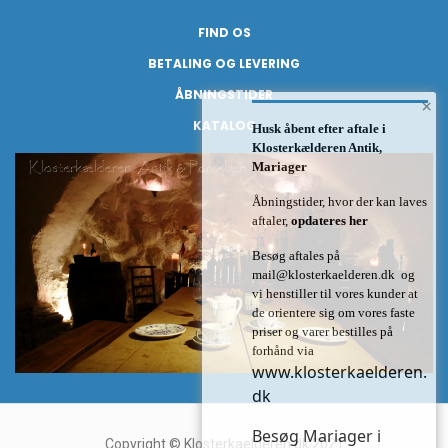
FIND OS
BETALING OG LEVERING
ÅBNINGSTIDER
×
KATALOG
Husk åbent efter aftale i
Klosterkælderen Antik,
Mariager
Åbningstider, hvor der kan laves
aftaler,
opdateres her
Besøg aftales på
mail@klosterkaelderen.dk
og
vi henstiller til vores kunder at
de orientere sig om vores faste
priser og varer bestilles på
forhånd via
www.klosterkaelderen.
dk
Besøg Mariager i
Copyright © Klosterkaelderen.dk 2021