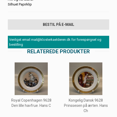
Silhuet Papirklip
BESTIL PÅ E-MAIL
Venligst email mail@klosterkaelderen.dk for forespørgsel og
bestilling
RELATEREDE PRODUKTER
Royal Copenhagen 9628
Kongelig Dansk 9628
Den lille havfrue. Hans C
Prinssesen på ærten. Hans
Ch