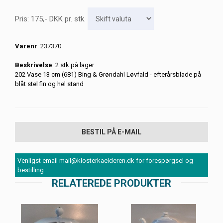
Pris:
175
,-
DKK
pr. stk.
Varenr
: 237370
Beskrivelse
: 2 stk på lager
202 Vase 13 cm (681) Bing & Grøndahl Løvfald - efterårsblade på
blåt stel fin og hel stand
BESTIL PÅ E-MAIL
Venligst email mail@klosterkaelderen.dk for forespørgsel og
bestilling
RELATEREDE PRODUKTER