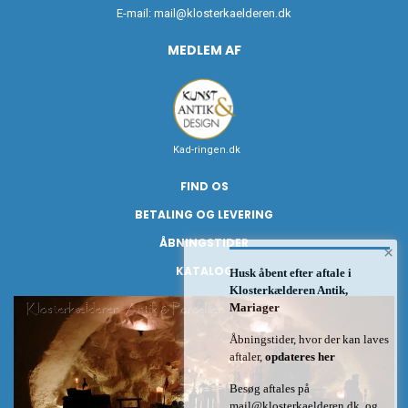
E-mail:
mail@klosterkaelderen.dk
MEDLEM AF
Kad-ringen.dk
FIND OS
BETALING OG LEVERING
ÅBNINGSTIDER
×
KATALOG
Husk åbent efter aftale i
Klosterkælderen Antik,
Mariager
Åbningstider, hvor der kan laves
aftaler,
opdateres her
Besøg aftales på
mail@klosterkaelderen.dk
og