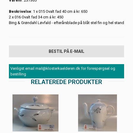
Varenr
: 237365
Beskrivelse
: 1 x 015 Ovalt fad 40 cm á kr. 650
2 x 016 Ovalt fad 34 cm á kr. 450
Bing & Grøndahl Løvfald - efterårsblade på blåt stel fin og hel stand
BESTIL PÅ E-MAIL
Venligst email mail@klosterkaelderen.dk for forespørgsel og
bestilling
RELATEREDE PRODUKTER