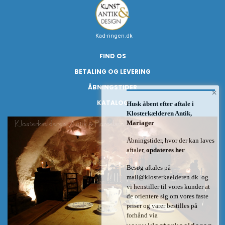
Kad-ringen.dk
FIND OS
BETALING OG LEVERING
ÅBNINGSTIDER
×
KATALOG
Husk åbent efter aftale i
Klosterkælderen Antik,
Mariager
Åbningstider, hvor der kan laves
aftaler,
opdateres her
Besøg aftales på
mail@klosterkaelderen.dk
og
vi henstiller til vores kunder at
de orientere sig om vores faste
priser og varer bestilles på
forhånd via