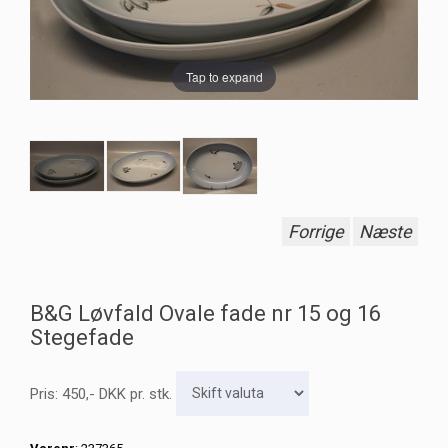
Tap to expand
Forrige
Næste
B&G Løvfald Ovale fade nr 15 og 16
Stegefade
Pris:
450
,-
DKK
pr. stk.