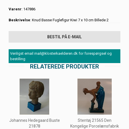
Varenr
: 147886
Beskrivelse
: Knud Basse Fuglefigur Kiwi 7 x 10 cm Billede 2
BESTIL PÅ E-MAIL
Venligst email mail@klosterkaelderen.dk for forespørgsel og
bestilling
RELATEREDE PRODUKTER
Johannes Hedegaard Buste
Stentøj 21565 Den
21878
Kongelige Porcelænsfabrik