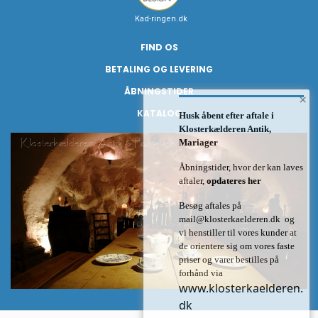
Kad-ringen.dk
FIND OS
BETALING OG LEVERING
ÅBNINGSTIDER
×
KATALOG
Husk åbent efter aftale i
Klosterkælderen Antik,
Mariager
Åbningstider, hvor der kan laves
aftaler,
opdateres her
Besøg aftales på
mail@klosterkaelderen.dk
og
vi henstiller til vores kunder at
de orientere sig om vores faste
priser og varer bestilles på
forhånd via
www.klosterkaelderen.
dk